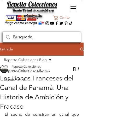
Repetto Colecciones
Tienda Virtual de suministros y
coleccionables
Carrito
Pago contra entrega
Entrada
Repetto Colecciones Blog
Repetto Colecciones
Repetto Colecciones Blog
23 dic 2024
2 min de lectura
Los Bonos Franceses del
Numismática
Canal de Panamá: Una
Historia de Ambición y
Fracaso
El sueño de construir un canal que 