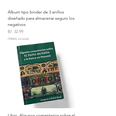
Álbum tipo binder de 3 anillos
diseñado para almacenar seguro los
negativos
Precio
B/. 32.99
ITBMS incluido
Libro, Algunos comentarios sobre el