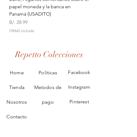
papel moneda y la banca en
Panamá (USADITO)
Precio
B/. 28.99
ITBMS incluido
Repetto Colecciones
Facebook
Home
Políticas
Instagram
Tienda
Metodos de
Pinterest
Nosotros
pago
Contacto
JOIN US!