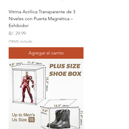
Vitrina Acrílica Transparente de 3
Niveles con Puerta Magnética –
Exhibidor
Precio
B/. 29.99
ITBMS incluido
Agregar al carrito