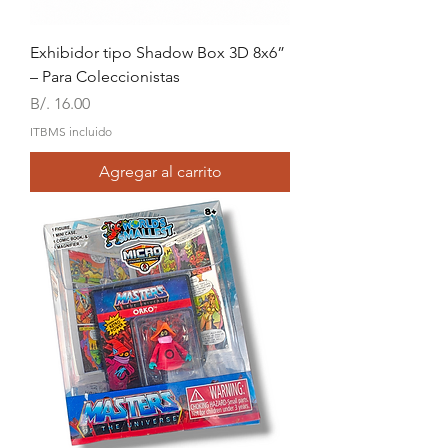
Exhibidor tipo Shadow Box 3D 8x6”
– Para Coleccionistas
Precio
B/. 16.00
ITBMS incluido
Agregar al carrito