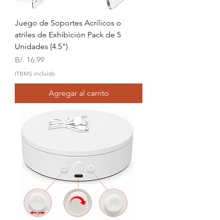
Juego de Soportes Acrílicos o
atriles de Exhibición Pack de 5
Unidades (4.5")
Precio
B/. 16.99
ITBMS incluido
Agregar al carrito