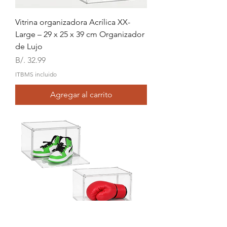
Vitrina organizadora Acrílica XX-
Large – 29 x 25 x 39 cm Organizador
de Lujo
Precio
B/. 32.99
ITBMS incluido
Agregar al carrito