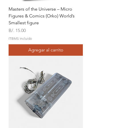
Masters of the Universe – Micro
Figures & Comics (Orko) World’s
Smallest figure
Precio
B/. 15.00
ITBMS incluido
Agregar al carrito