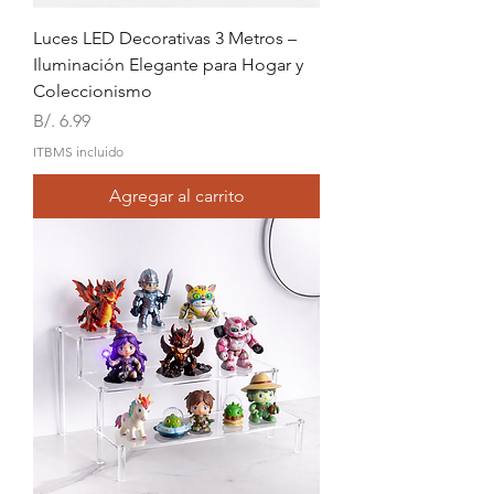
Luces LED Decorativas 3 Metros –
Iluminación Elegante para Hogar y
Coleccionismo
Precio
B/. 6.99
ITBMS incluido
Agregar al carrito