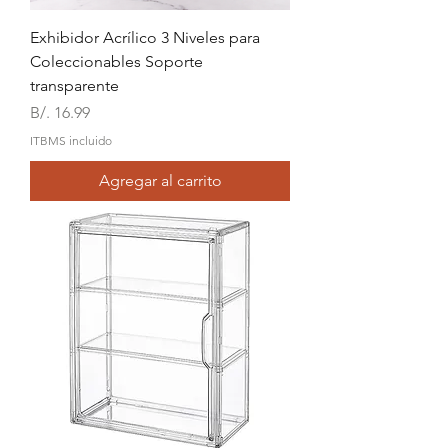
Exhibidor Acrílico 3 Niveles para
Coleccionables Soporte
transparente
Precio
B/. 16.99
ITBMS incluido
Agregar al carrito