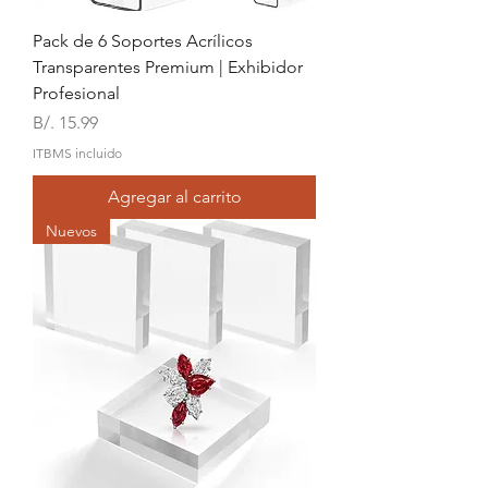
Pack de 6 Soportes Acrílicos
Transparentes Premium | Exhibidor
Profesional
Precio
B/. 15.99
ITBMS incluido
Agregar al carrito
Nuevos