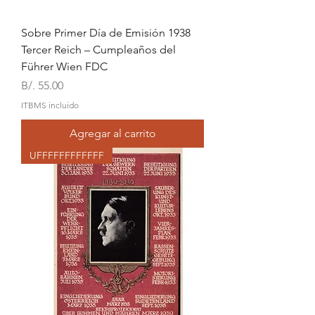
Sobre Primer Día de Emisión 1938
Tercer Reich – Cumpleaños del
Führer Wien FDC
Precio
B/. 55.00
ITBMS incluido
Agregar al carrito
UFFFFFFFFFFFF