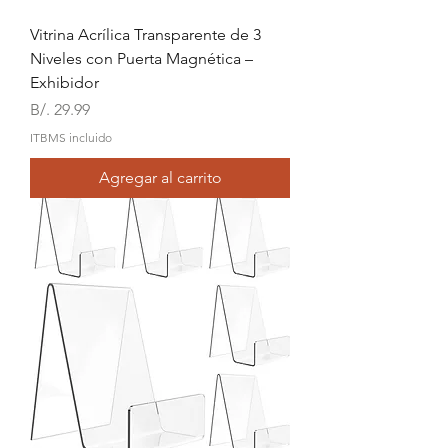
Vitrina Acrílica Transparente de 3
Niveles con Puerta Magnética –
Exhibidor
Precio
B/. 29.99
ITBMS incluido
Agregar al carrito