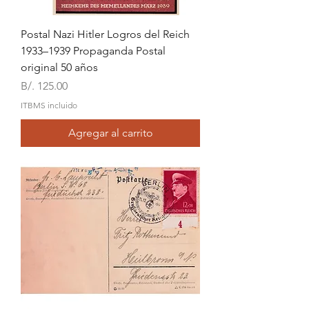
Postal Nazi Hitler Logros del Reich
1933–1939 Propaganda Postal
original 50 años
Precio
B/. 125.00
ITBMS incluido
Agregar al carrito