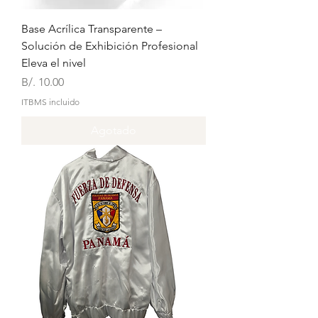
Base Acrílica Transparente –
Solución de Exhibición Profesional
Eleva el nivel
Precio
B/. 10.00
ITBMS incluido
Agotado