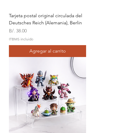
Tarjeta postal original circulada del
Deutsches Reich (Alemania), Berlín
Precio
B/. 38.00
ITBMS incluido
Agregar al carrito