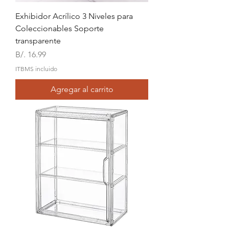
Exhibidor Acrílico 3 Niveles para
Coleccionables Soporte
transparente
Precio
B/. 16.99
ITBMS incluido
Agregar al carrito