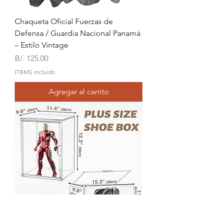
Chaqueta Oficial Fuerzas de
Defensa / Guardia Nacional Panamá
– Estilo Vintage
Precio
B/. 125.00
ITBMS incluido
Agregar al carrito