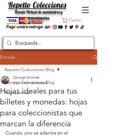
Repetto Colecciones
Tienda Virtual de suministros y
coleccionables
Carrito
Pago contra entrega
Entrada
Repetto Colecciones Blog
George Droniak
Repetto Colecciones Blog
6 jul
4 min de lectura
Hojas ideales para tus
Numismática
billetes y monedas: hojas
para coleccionistas que
marcan la diferencia
Cuando uno se adentra en el 