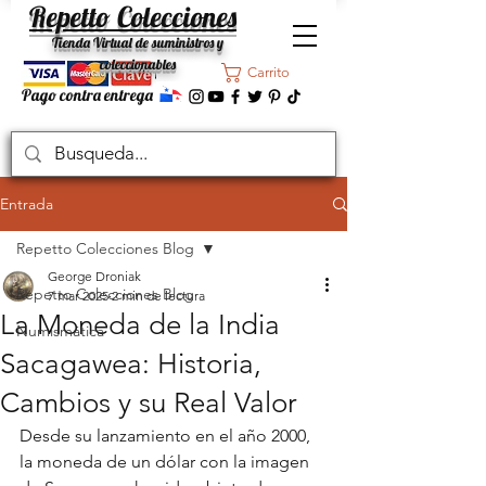
Repetto Colecciones
Tienda Virtual de suministros y
coleccionables
Carrito
Pago contra entrega
Entrada
Repetto Colecciones Blog
George Droniak
Repetto Colecciones Blog
7 mar 2025
2 min de lectura
La Moneda de la India
Numismática
Sacagawea: Historia,
Cambios y su Real Valor
Desde su lanzamiento en el año 2000, 
la moneda de un dólar con la imagen 