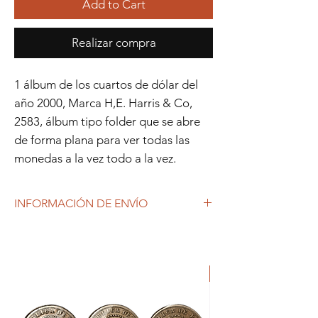
Add to Cart
Realizar compra
1 álbum de los cuartos de dólar del
año 2000, Marca H,E. Harris & Co,
2583, álbum tipo folder que se abre
de forma plana para ver todas las
monedas a la vez todo a la vez.
INFORMACIÓN DE ENVÍO
Debido al coronavirus (COVID-19), y las
decisiones gubernamentales, Repetto
Colecciones anuncia que se están
ORIGINAL
produciendo tiempos de espera superiores
a lo habitual, por lo que es posible que
tardemos más en responder a tus