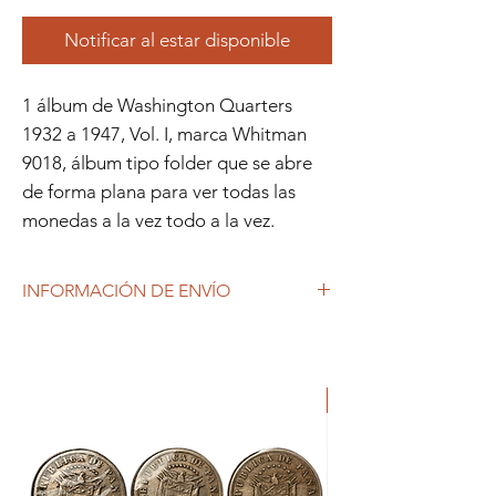
Notificar al estar disponible
1 álbum de Washington Quarters
1932 a 1947, Vol. I, marca Whitman
9018, álbum tipo folder que se abre
de forma plana para ver todas las
monedas a la vez todo a la vez.
INFORMACIÓN DE ENVÍO
Debido al coronavirus (COVID-19), y las
decisiones gubernamentales, Repetto
Colecciones anuncia que se están
ORIGINAL
produciendo tiempos de espera superiores
a lo habitual, por lo que es posible que
tardemos más en responder a tus
solicitudes. 1-2 días hábiles.