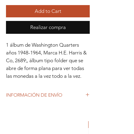
Add to Cart
Realizar compra
1 álbum de Washington Quarters
años 1948-1964, Marca H.E. Harris &
Co, 2689;, álbum tipo folder que se
abre de forma plana para ver todas
las monedas a la vez todo a la vez.
INFORMACIÓN DE ENVÍO
Debido al coronavirus (COVID-19), y las
decisiones gubernamentales, Repetto
Colecciones anuncia que se están
ORIGINAL
produciendo tiempos de espera superiores
a lo habitual, por lo que es posible que