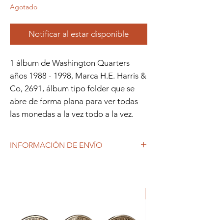
Agotado
Notificar al estar disponible
1 álbum de Washington Quarters
años 1988 - 1998, Marca H.E. Harris &
Co, 2691, álbum tipo folder que se
abre de forma plana para ver todas
las monedas a la vez todo a la vez.
INFORMACIÓN DE ENVÍO
Debido al coronavirus (COVID-19), y las
decisiones gubernamentales, Repetto
Colecciones anuncia que se están
ORIGINAL
produciendo tiempos de espera superiores
a lo habitual, por lo que es posible que
tardemos más en responder a tus