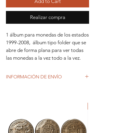
Add to Cart
Realizar compra
1 álbum para monedas de los estados
1999-2008, álbum tipo folder que se
abre de forma plana para ver todas
las monedas a la vez todo a la vez.
INFORMACIÓN DE ENVÍO
Debido al coronavirus (COVID-19), y las
decisiones gubernamentales, Repetto
Colecciones anuncia que se están
ORIGINAL
produciendo tiempos de espera superiores
a lo habitual, por lo que es posible que
tardemos más en responder a tus
solicitudes. 1-2 días hábiles.