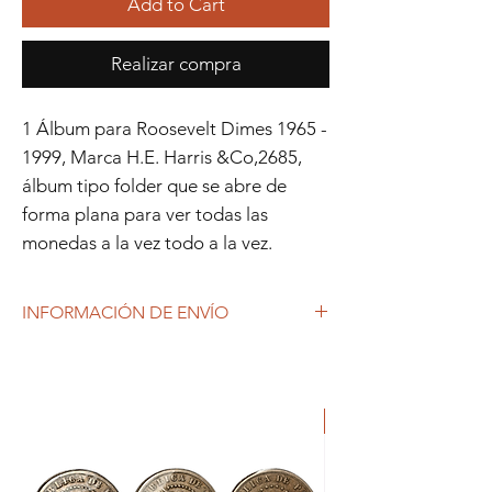
Add to Cart
Realizar compra
1 Álbum para Roosevelt Dimes 1965 -
1999, Marca H.E. Harris &Co,2685,
álbum tipo folder que se abre de
forma plana para ver todas las
monedas a la vez todo a la vez.
INFORMACIÓN DE ENVÍO
Debido al coronavirus (COVID-19), y las
decisiones gubernamentales, Repetto
Colecciones anuncia que se están
ORIGINAL
produciendo tiempos de espera superiores
a lo habitual, por lo que es posible que
tardemos más en responder a tus