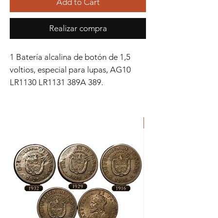
Add to Cart
Realizar compra
1 Batería alcalina de botón de 1,5
voltios, especial para lupas, AG10
LR1130 LR1131 389A 389.
ORIGINAL