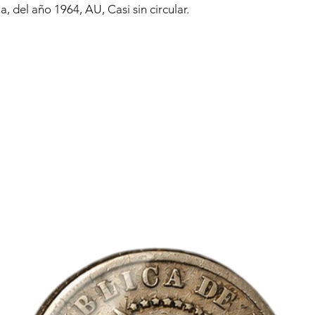
a, del año 1964, AU, Casi sin circular.
están produciendo ti
habitual, por lo que
responder a tus solici