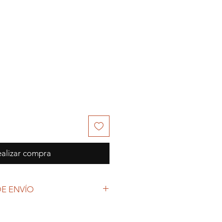
alizar compra
E ENVÍO
 (COVID-19), y las decisiones
petto Colecciones anuncia que se