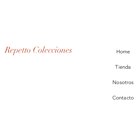
Lote
de
Monedas
Antiguas
de
Panamá
(1907–
1932)
Repetto Colecciones
Home
Tienda
Nosotros
Contacto