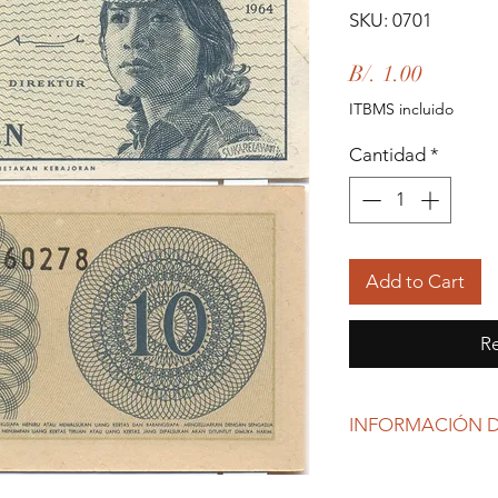
SKU: 0701
Precio
B/. 1.00
ITBMS incluido
Cantidad
*
Add to Cart
Re
INFORMACIÓN D
Debido al coronavirus
gubernamentales, Re