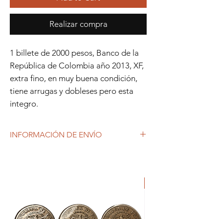
Realizar compra
1 billete de 2000 pesos, Banco de la
República de Colombia año 2013, XF,
extra fino, en muy buena condición,
tiene arrugas y dobleses pero esta
integro.
INFORMACIÓN DE ENVÍO
Debido al coronavirus (COVID-19), y las
decisiones gubernamentales, Repetto
Colecciones anuncia que se están
produciendo tiempos de espera superiores
a lo habitual, por lo que es posible que
tardemos más en responder a tus
solicitudes. 1-2 días hábiles.