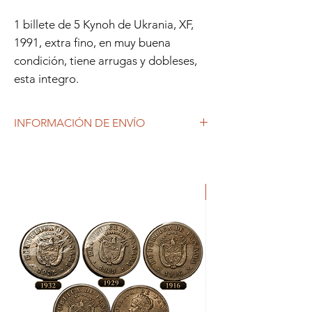
1 billete de 5 Kynoh de Ukrania, XF,
1991, extra fino, en muy buena
condición, tiene arrugas y dobleses,
esta integro.
INFORMACIÓN DE ENVÍO
Debido al coronavirus (COVID-19), y las
decisiones gubernamentales, Repetto
Colecciones anuncia que se están
produciendo tiempos de espera superiores
a lo habitual, por lo que es posible que
tardemos más en responder a tus
solicitudes. 1-2 días hábiles.