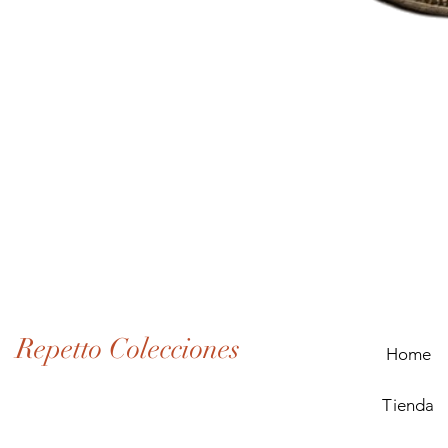
Lote
de
Monedas
Antiguas
de
Panamá
(1907–
1932)
Repetto Colecciones
Home
Tienda