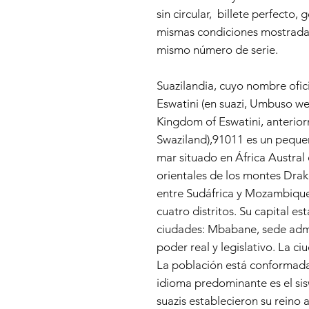
sin circular, billete perfecto, 
mismas condiciones mostradas
mismo número de serie.
Suazilandia,​ cuyo nombre ofic
Eswatini​ (en suazi, Umbuso we
Kingdom of Eswatini, anteri
Swaziland),9​10​11​ es un pequ
mar situado en África Austral o
orientales de los montes Dra
entre Sudáfrica y Mozambique.
cuatro distritos. Su capital e
ciudades: Mbabane, sede admi
poder real y legislativo. La c
La población está conformada 
idioma predominante es el sis
suazis establecieron su reino a