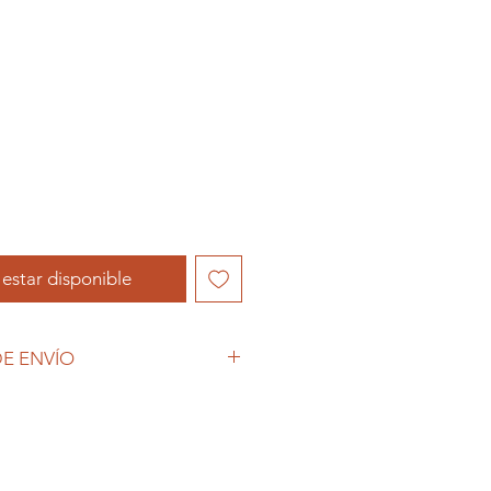
l estar disponible
E ENVÍO
 (COVID-19), y las decisiones
petto Colecciones anuncia que se
empos de espera superiores a lo
 es posible que tardemos más en