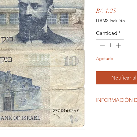
Precio
B/. 1.25
ITBMS incluido
Cantidad
*
Agotado
Notificar a
INFORMACIÓN D
Debido al coronavirus
gubernamentales, Re
están produciendo ti
habitual, por lo que