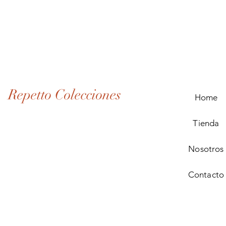
Lote
de
Monedas
Antiguas
de
Panamá
(1907–
1932)
Repetto Colecciones
Home
Tienda
Nosotros
Contacto