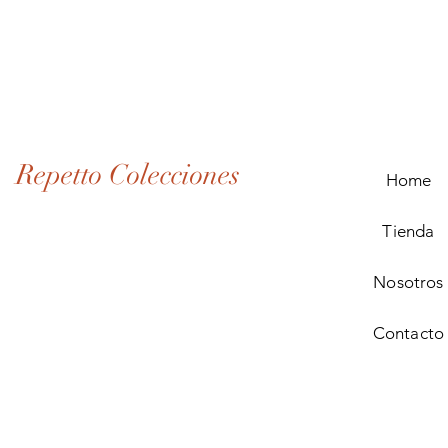
Lote
de
Monedas
Antiguas
de
Panamá
(1907–
1932)
Repetto Colecciones
Home
Tienda
Nosotros
Contacto