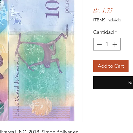
Precio
B/. 1.75
ITBMS incluido
Cantidad
*
Add to Cart
Re
olívares UNC, 2018, Simón Bolivar en