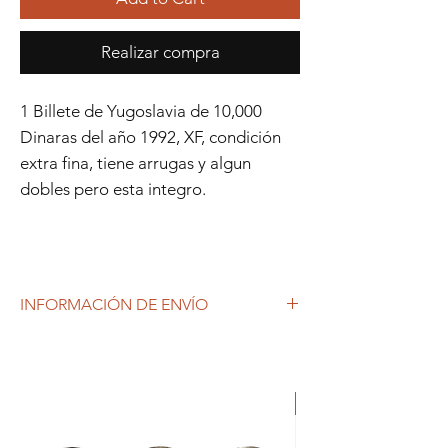
Realizar compra
1 Billete de Yugoslavia de 10,000
Dinaras del año 1992, XF, condición
extra fina, tiene arrugas y algun
dobles pero esta integro.
INFORMACIÓN DE ENVÍO
Debido al coronavirus (COVID-19), y las
decisiones gubernamentales, Repetto
Colecciones anuncia que se están
ORIGINAL
produciendo tiempos de espera superiores
a lo habitual, por lo que es posible que
tardemos más en responder a tus