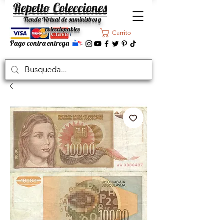
Repetto Colecciones
Tienda Virtual de suministros y
coleccionables
Carrito
Pago contra entrega