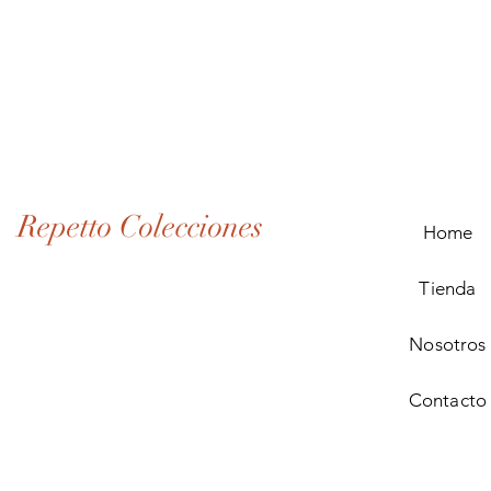
Lote
de
Monedas
Antiguas
de
Panamá
(1907–
1932)
Repetto Colecciones
Home
Tienda
Nosotros
Contacto