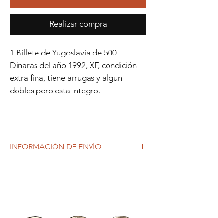
Realizar compra
1 Billete de Yugoslavia de 500
Dinaras del año 1992, XF, condición
extra fina, tiene arrugas y algun
dobles pero esta integro.
INFORMACIÓN DE ENVÍO
Debido al coronavirus (COVID-19), y las
decisiones gubernamentales, Repetto
Colecciones anuncia que se están
ORIGINAL
produciendo tiempos de espera superiores
a lo habitual, por lo que es posible que
tardemos más en responder a tus