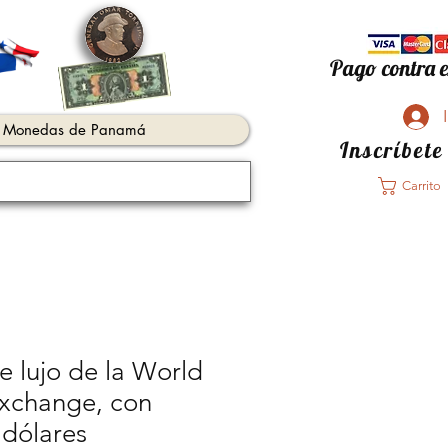
Pago contra e
Monedas de Panamá
Inscríbete
Carrito
e lujo de la World
xchange, con
 dólares