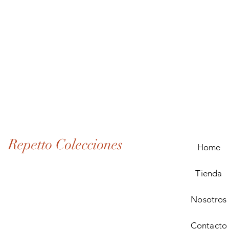
Lote
de
Monedas
Antiguas
de
Panamá
(1907–
1932)
Repetto Colecciones
Home
Tienda
Nosotros
Contacto