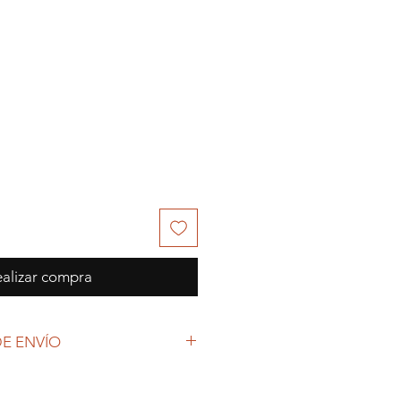
alizar compra
E ENVÍO
 (COVID-19), y las decisiones
petto Colecciones anuncia que se