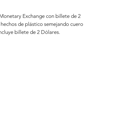
están produciendo ti
habitual, por lo que
 Monetary Exchange con billete de 2
responder a tus solici
e hechos de plástico semejando cuero
cluye billete de 2 Dólares.