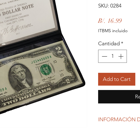
SKU: 0284
Precio
B/. 16.99
ITBMS incluido
Cantidad
*
Add to Cart
Re
INFORMACIÓN D
Debido al coronavirus
gubernamentales, Re