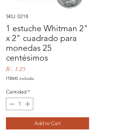
SKU: 0218
1 estuche Whitman 2"
x 2" cuadrado para
monedas 25
centésimos
Precio
B/. 1.25
ITBMS incluido
Cantidad
*
Add to Cart