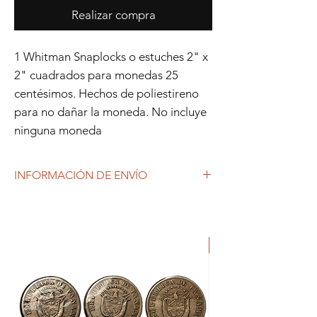
Realizar compra
1 Whitman Snaplocks o estuches 2" x
2" cuadrados para monedas 25
centésimos. Hechos de poliestireno
para no dañar la moneda. No incluye
ninguna moneda
INFORMACIÓN DE ENVÍO
Debido al coronavirus (COVID-19), y las
decisiones gubernamentales, Repetto
Colecciones anuncia que se están
ORIGINAL
produciendo tiempos de espera superiores
a lo habitual, por lo que es posible que
tardemos más en responder a tus
solicitudes. 1-2 días hábiles.