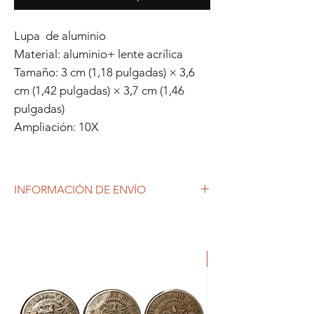
Lupa de aluminio
Material: aluminio+ lente acrílica
Tamaño: 3 cm (1,18 pulgadas) × 3,6
cm (1,42 pulgadas) × 3,7 cm (1,46
pulgadas)
Ampliación: 10X
INFORMACIÓN DE ENVÍO
Debido al coronavirus (COVID-19), y las
decisiones gubernamentales, Repetto
Colecciones anuncia que se están
ORIGINAL
produciendo tiempos de espera superiores
a lo habitual, por lo que es posible que
tardemos más en responder a tus
solicitudes. 1-2 días hábiles.