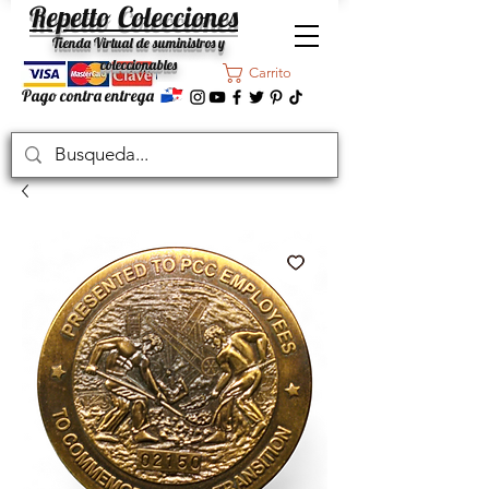
Repetto Colecciones
Tienda Virtual de suministros y
coleccionables
Carrito
Pago contra entrega