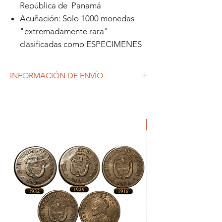
República de Panamá
Acuñación: Solo 1000 monedas
"extremadamente rara"
clasificadas como ESPECIMENES
INFORMACIÓN DE ENVÍO
Debido al coronavirus (COVID-19), y las
decisiones gubernamentales, Repetto
Colecciones anuncia que se están
produciendo tiempos de espera superiores
a lo habitual, por lo que es posible que
tardemos más en responder a tus
solicitudes. 1-2 días hábiles.