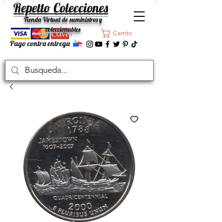
Repetto Colecciones
Tienda Virtual de suministros y
coleccionables
Carrito
Pago contra entrega