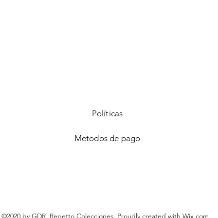
Vista rápida
Políticas
Metodos de pago
©2020 by GDR, Repetto Colecciones. Proudly created with
Wix.com