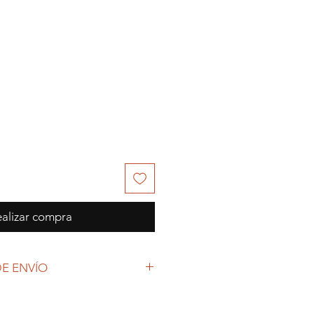
alizar compra
E ENVÍO
 (COVID-19), y las decisiones
petto Colecciones anuncia que se