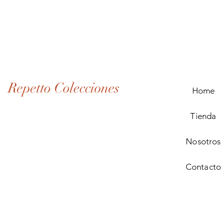
Lote
de
Monedas
Antiguas
de
Panamá
(1907–
1932)
Repetto Colecciones
Home
Tienda
Nosotros
Contacto