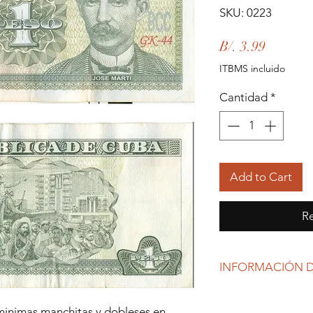
SKU: 0223
Precio
B/. 3.99
ITBMS incluido
Cantidad
*
Add to Cart
Re
INFORMACIÓN D
Debido al coronavirus
gubernamentales, Re
minimas manchitas y dobleses en