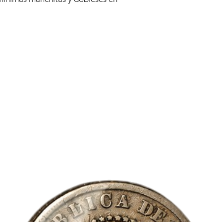
están produciendo ti
habitual, por lo que
responder a tus solici