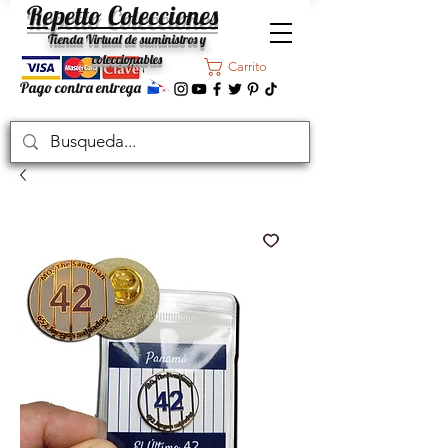
Repetto Colecciones
Tienda Virtual de suministros y
coleccionables
Carrito
Pago contra entrega