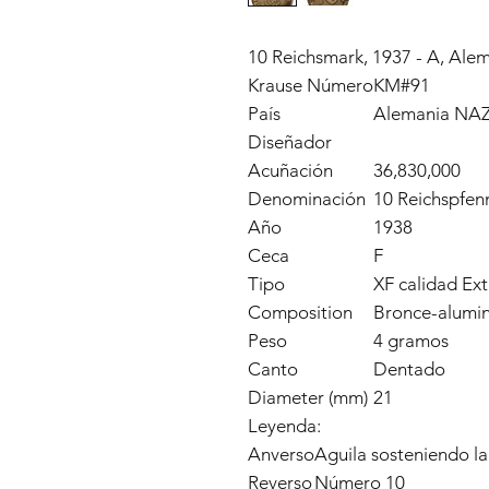
10 Reichsmark, 1937 - A, Alema
Krause Número
KM#91
País
Alemania NAZ
Diseñador
Acuñación
36,830,000
Denominación
10 Reichspfen
Año
1938
Ceca
F
Tipo
XF calidad Ext
Composition
Bronce-alumin
Peso
4 gramos
Canto
Dentado
Diameter (mm)
21
Leyenda:
Anverso
Aguila sosteniendo la
Reverso
Número 10