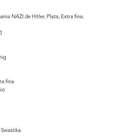
nia NAZI de Hitler, Plata, Extra fina.
I
nig
ra fina
io
 Swastika