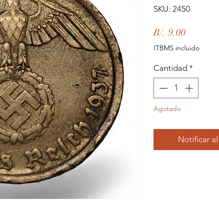
SKU: 2450
Precio
B/. 9.00
ITBMS incluido
Cantidad
*
Agotado
Notificar a