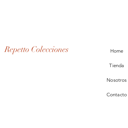
Lote
de
Monedas
Antiguas
de
Panamá
(1907–
1932)
Repetto Colecciones
Home
Tienda
Nosotros
Contacto