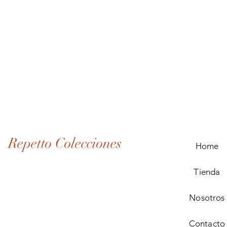
Lote
de
Monedas
Antiguas
de
Panamá
(1907–
1932)
Repetto Colecciones
Home
Tienda
Nosotros
Contacto