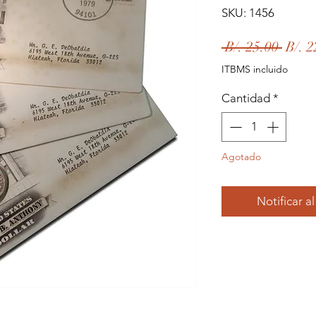
SKU: 1456
Preci
 B/. 25.00 
B/. 2
ITBMS incluido
Cantidad
*
Agotado
Notificar a