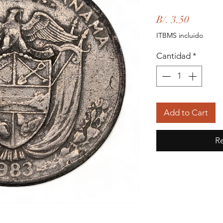
Precio
B/. 3.50
ITBMS incluido
Cantidad
*
Add to Cart
Re