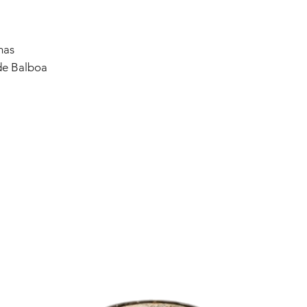
mas
de Balboa