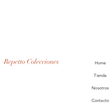
Lote
de
Monedas
Antiguas
de
Panamá
(1907–
1932)
Repetto Colecciones
Home
Tienda
Nosotros
Contacto