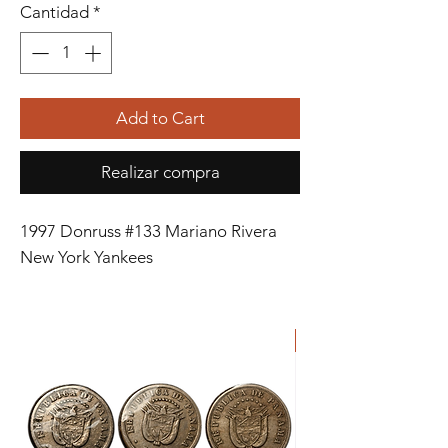
Cantidad
*
Add to Cart
Realizar compra
1997 Donruss #133 Mariano Rivera
New York Yankees
ORIGINAL