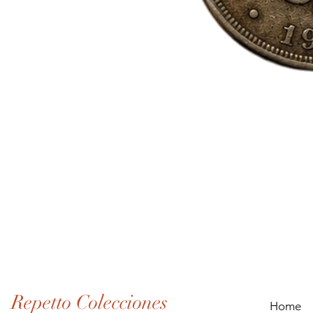
Lote
de
Monedas
Antiguas
de
Panamá
(1907–
1932)
Repetto Colecciones
Home