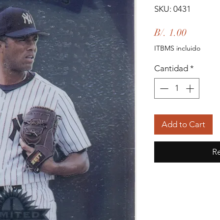
SKU: 0431
Precio
B/. 1.00
ITBMS incluido
Cantidad
*
Add to Cart
Re