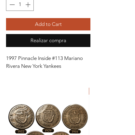
Add to Cart
Realizar compra
1997 Pinnacle Inside #113 Mariano
Rivera New York Yankees
ORIGINAL