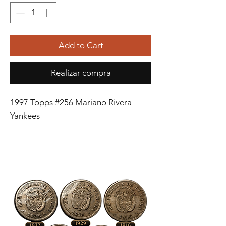
Add to Cart
Realizar compra
1997 Topps #256 Mariano Rivera
Yankees
ORIGINAL