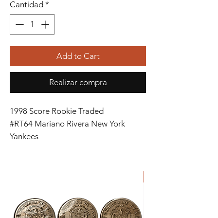
Cantidad
*
Add to Cart
Realizar compra
1998 Score Rookie Traded
#RT64 Mariano Rivera New York
Yankees
ORIGINAL