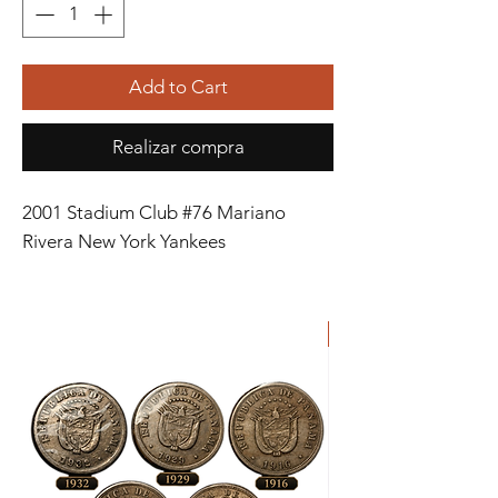
Add to Cart
Realizar compra
2001 Stadium Club #76 Mariano
Rivera New York Yankees
ORIGINAL