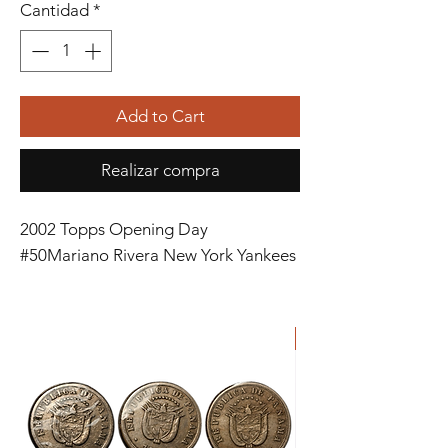
Cantidad
*
Add to Cart
Realizar compra
2002 Topps Opening Day
#50Mariano Rivera New York Yankees
ORIGINAL