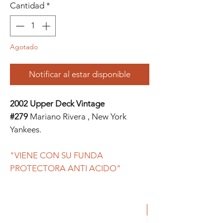
Cantidad
*
Agotado
Notificar al estar disponible
2002 Upper Deck Vintage
#279
Mariano Rivera , New York
Yankees.
"VIENE CON SU FUNDA
PROTECTORA ANTI ACIDO"
ORIGINAL