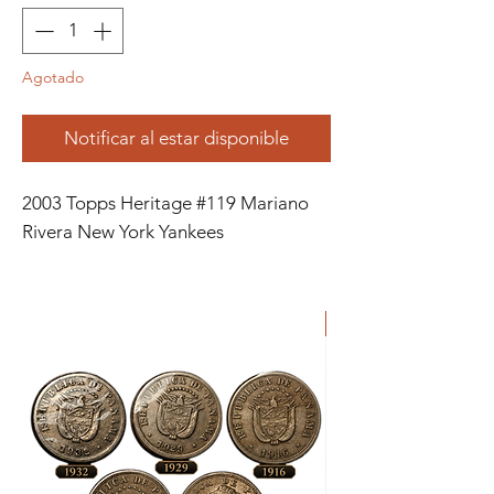
Agotado
Notificar al estar disponible
2003 Topps Heritage #119 Mariano
Rivera New York Yankees
ORIGINAL