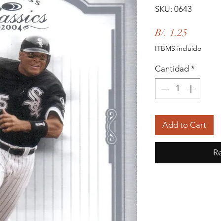
SKU: 0643
Precio
B/. 1.25
ITBMS incluido
Cantidad
*
Add to Cart
Re