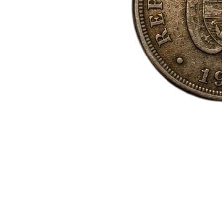
Lote
de
Monedas