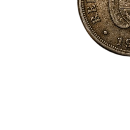
Lote
de
Monedas
Antiguas