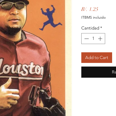
Precio
B/. 1.25
ITBMS incluido
Cantidad
*
Add to Cart
Re