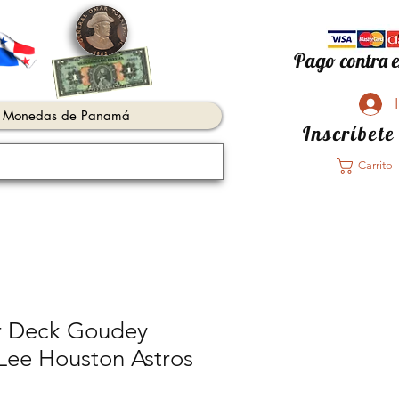
Pago contra e
Monedas de Panamá
Inscríbete
Carrito
r Deck Goudey
Lee Houston Astros