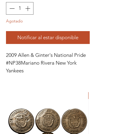
Agotado
Notificar al estar disponible
2009 Allen & Ginter's National Pride
#NP38Mariano Rivera New York
Yankees
ORIGINAL