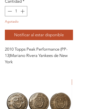
Cantidad
*
Agotado
Notificar al estar disponible
2010 Topps Peak Performance (PP-
13)Mariano Rivera Yankees de New
York
ORIGINAL