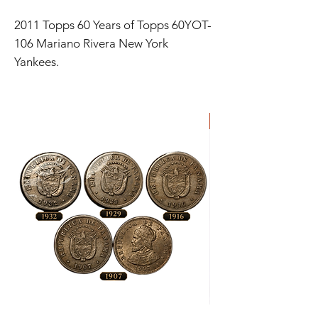
2011 Topps 60 Years of Topps 60YOT-
106 Mariano Rivera New York
Yankees.
ORIGINAL
Lote
Moneda
de
de