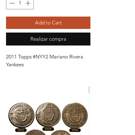
Add to Cart
Realizar compra
2011 Topps #NYY2 Mariano Rivera
Yankees
ORIGINAL