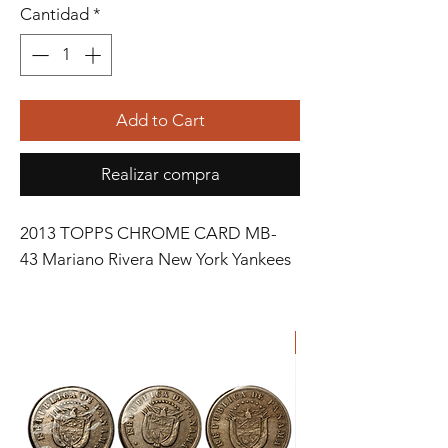
Cantidad
*
Add to Cart
Realizar compra
2013 TOPPS CHROME CARD MB-
43 Mariano Rivera New York Yankees
ORIGINAL