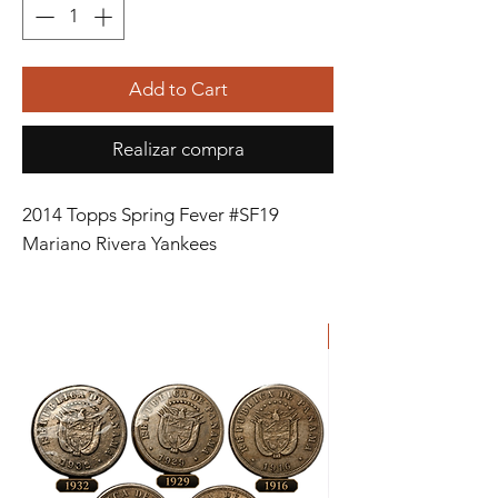
Add to Cart
Realizar compra
2014 Topps Spring Fever #SF19
Mariano Rivera Yankees
ORIGINAL